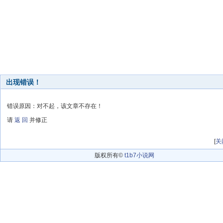
出现错误！
错误原因：对不起，该文章不存在！
请
返 回
并修正
[
关
版权所有©
t1b7小说网