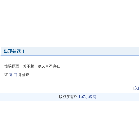
出现错误！
错误原因：对不起，该文章不存在！
请
返 回
并修正
[
关
版权所有©
t1b7小说网