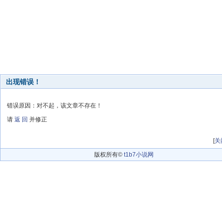
出现错误！
错误原因：对不起，该文章不存在！
请
返 回
并修正
[
关
版权所有©
t1b7小说网