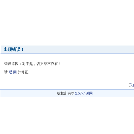
出现错误！
错误原因：对不起，该文章不存在！
请
返 回
并修正
[
关
版权所有©
t1b7小说网